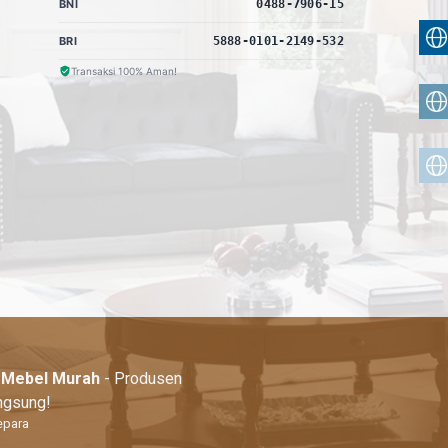
BNI
0488-7906-15
BRI
5888-0101-2149-532
Transaksi 100% Aman!
| Mebel Murah
- Produsen
angsung!
epara