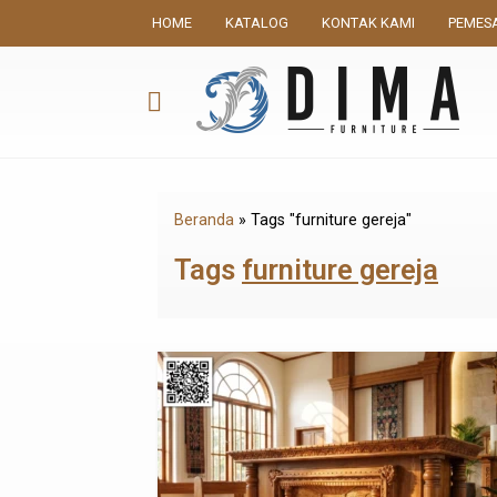
HOME
KATALOG
KONTAK KAMI
PEMES
Beranda
»
Tags "furniture gereja"
Tags
furniture gereja