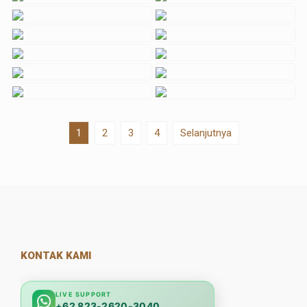
1
2
3
4
Selanjutnya
KONTAK KAMI
LIVE SUPPORT
+62 823-2620-3040