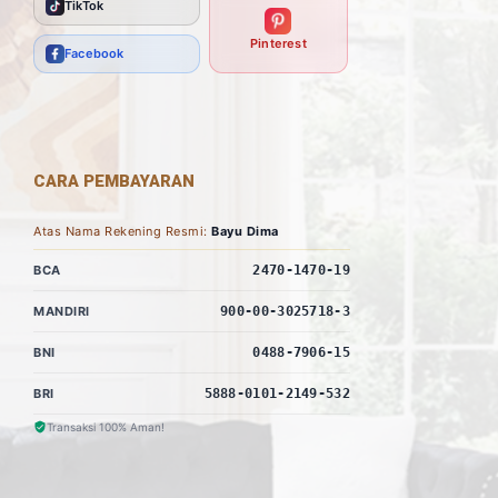
TikTok
Pinterest
Facebook
CARA PEMBAYARAN
Atas Nama Rekening Resmi:
Bayu Dima
BCA
2470-1470-19
MANDIRI
900-00-3025718-3
BNI
0488-7906-15
BRI
5888-0101-2149-532
Transaksi 100% Aman!