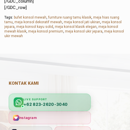
[/GDC_column]
[/GDC_row]
Tags:
bufet konsol mewah
,
furniture ruang tamu klasik
,
meja hias ruang
tamu
,
meja konsol dekoratif mewah
,
meja konsol jati ukiran
,
meja konsol
jepara
,
meja konsol kayu solid
,
meja konsol klasik elegan
,
meja konsol
mewah klasik
,
meja konsol premium
,
meja konsol ukir jepara
,
meja konsol
ukir mewah
KONTAK KAMI
LIVE SUPPORT
+62 823-2620-3040
Instagram