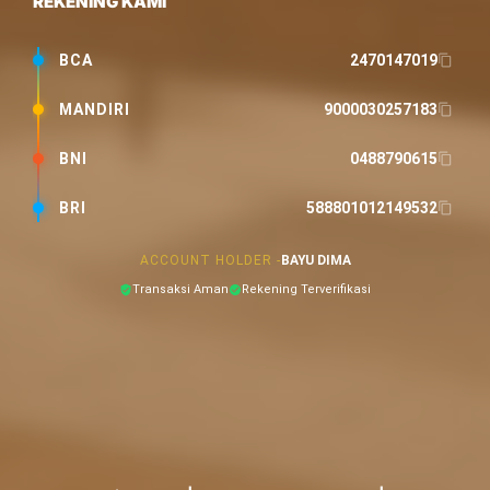
REKENING KAMI
BCA
2470147019
MANDIRI
9000030257183
BNI
0488790615
BRI
588801012149532
ACCOUNT HOLDER -
BAYU DIMA
Transaksi Aman
Rekening Terverifikasi