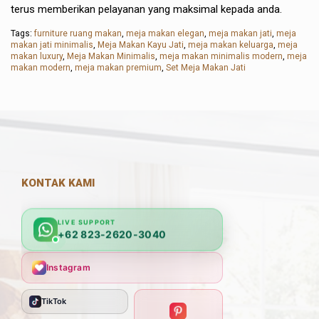
terus memberikan pelayanan yang maksimal kepada anda.
Tags:
furniture ruang makan
,
meja makan elegan
,
meja makan jati
,
meja
makan jati minimalis
,
Meja Makan Kayu Jati
,
meja makan keluarga
,
meja
makan luxury
,
Meja Makan Minimalis
,
meja makan minimalis modern
,
meja
makan modern
,
meja makan premium
,
Set Meja Makan Jati
KONTAK KAMI
LIVE SUPPORT
+62 823-2620-3040
Instagram
TikTok