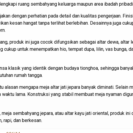
elengkapi ruang sembahyang keluarga maupun area ibadah pribadi a
kerjakan dengan perhatian pada detail dan kualitas pengerjaan. F
an kesan hangat tanpa terlihat berlebihan. Desainnya juga cuku
rn.
ng, produk ini juga cocok difungsikan sebagai altar dewa, altar 
ang cukup untuk menempatkan hio, tempat dupa, lilin, vas bunga,
a klasik yang identik dengan budaya tionghoa, sehingga banyak 
utuhan rumah tangga.
u alasan mengapa meja altar jati jepara banyak diminati. Selain 
 waktu lama. Konstruksi yang stabil membuat meja nyaman diguna
, meja sembahyang jepara, atau altar kayu jati oriental, produk ini
 rapi, dan berkesan.