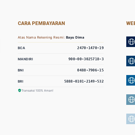
CARA PEMBAYARAN
WEB
Atas Nama Rekening Resmi:
Bayu Dima
BCA
2470-1470-19
MANDIRI
900-00-3025718-3
BNI
0488-7906-15
BRI
5888-0101-2149-532
Transaksi 100% Aman!