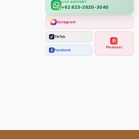
LIVE SUPPORT
+62 823-2620-3040
Instagram
TikTok
Pinterest
Facebook