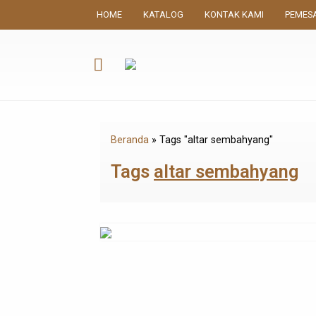
HOME
KATALOG
KONTAK KAMI
PEMES
Beranda
»
Tags "altar sembahyang"
Tags
altar sembahyang