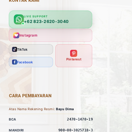
KONTAK KAMI
LIVE SUPPORT
+62 823-2620-3040
Instagram
TikTok
Pinterest
Facebook
CARA PEMBAYARAN
Atas Nama Rekening Resmi:
Bayu Dima
BCA
2470-1470-19
MANDIRI
900-00-3025718-3