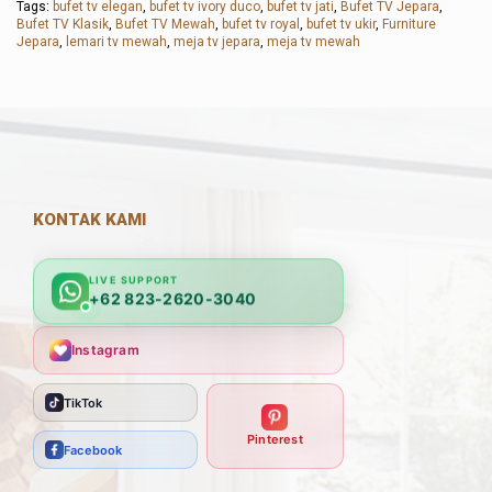
Tags:
bufet tv elegan
,
bufet tv ivory duco
,
bufet tv jati
,
Bufet TV Jepara
,
Bufet TV Klasik
,
Bufet TV Mewah
,
bufet tv royal
,
bufet tv ukir
,
Furniture
Jepara
,
lemari tv mewah
,
meja tv jepara
,
meja tv mewah
KONTAK KAMI
LIVE SUPPORT
+62 823-2620-3040
Instagram
TikTok
Pinterest
Facebook