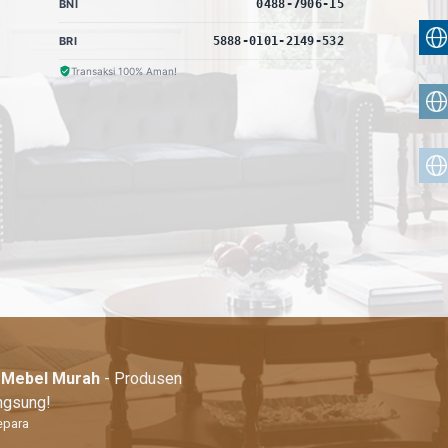
BNI
0488-7906-15
BRI
5888-0101-2149-532
Transaksi 100% Aman!
| Mebel Murah
- Produsen
angsung!
epara