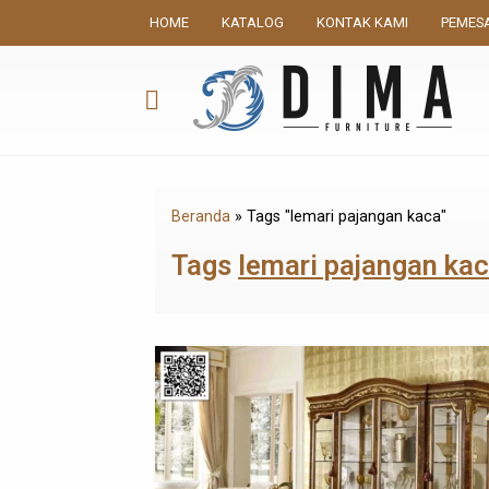
HOME
KATALOG
KONTAK KAMI
PEMES
Beranda
»
Tags "lemari pajangan kaca"
Tags
lemari pajangan ka