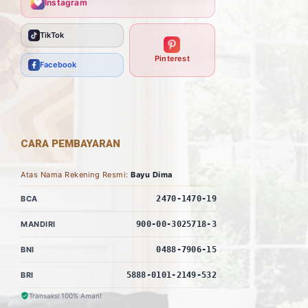
Instagram
TikTok
Pinterest
Facebook
CARA PEMBAYARAN
Atas Nama Rekening Resmi:
Bayu Dima
BCA
2470-1470-19
MANDIRI
900-00-3025718-3
BNI
0488-7906-15
BRI
5888-0101-2149-532
Transaksi 100% Aman!