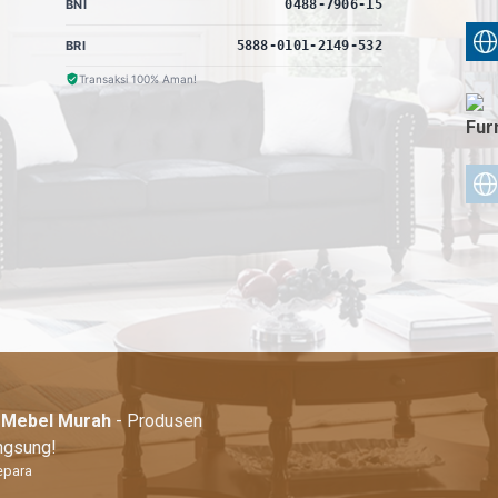
BNI
0488-7906-15
BRI
5888-0101-2149-532
Transaksi 100% Aman!
Fur
| Mebel Murah
- Produsen
angsung!
epara