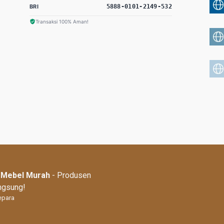
BRI
5888-0101-2149-532
Transaksi 100% Aman!
| Mebel Murah
- Produsen
angsung!
epara