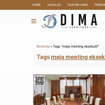
HOME
KATALOG
KONTAK KAMI
PEMES
Beranda
»
Tags "meja meeting eksekutif"
Tags
meja meeting eksek