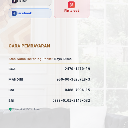
TikTok
Pinterest
Facebook
CARA PEMBAYARAN
Atas Nama Rekening Resmi:
Bayu Dima
BCA
2470-1470-19
MANDIRI
900-00-3025718-3
BNI
0488-7906-15
BRI
5888-0101-2149-532
Transaksi 100% Aman!