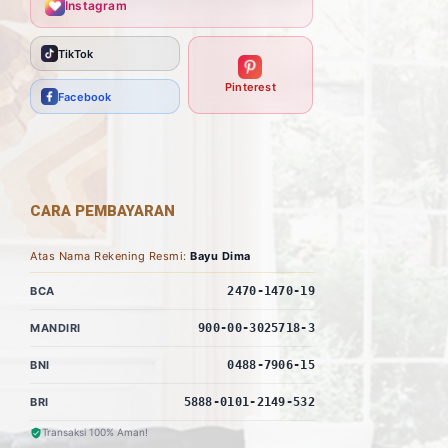
Instagram
TikTok
Pinterest
Facebook
CARA PEMBAYARAN
Atas Nama Rekening Resmi:
Bayu Dima
BCA
2470-1470-19
MANDIRI
900-00-3025718-3
BNI
0488-7906-15
BRI
5888-0101-2149-532
Transaksi 100% Aman!