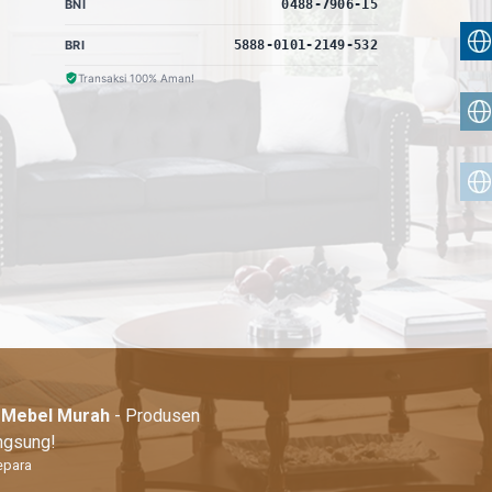
BNI
0488-7906-15
BRI
5888-0101-2149-532
Transaksi 100% Aman!
| Mebel Murah
- Produsen
angsung!
epara