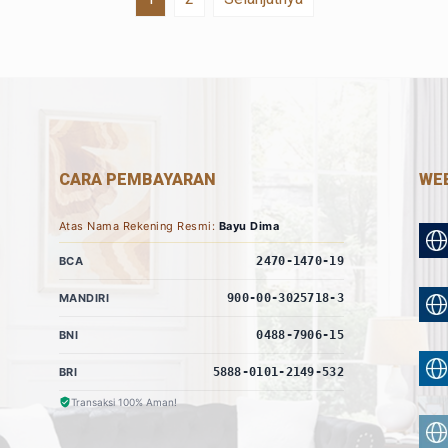
CARA PEMBAYARAN
WEB
Atas Nama Rekening Resmi:
Bayu Dima
BCA
2470-1470-19
MANDIRI
900-00-3025718-3
BNI
0488-7906-15
BRI
5888-0101-2149-532
Transaksi 100% Aman!