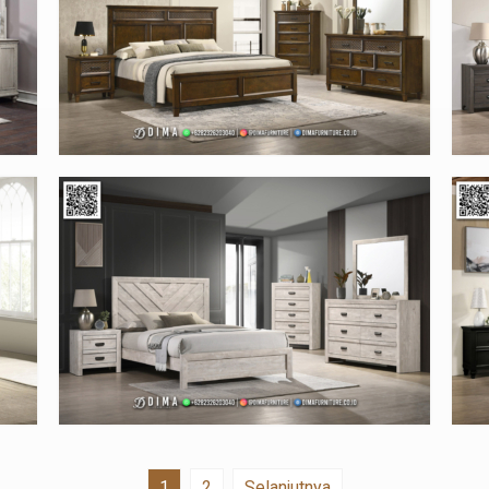
1
2
Selanjutnya