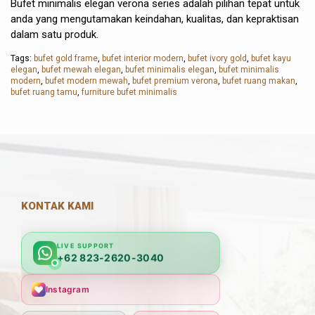
Bufet minimalis elegan verona series adalah pilihan tepat untuk
anda yang mengutamakan keindahan, kualitas, dan kepraktisan
dalam satu produk.
Tags:
bufet gold frame
,
bufet interior modern
,
bufet ivory gold
,
bufet kayu
elegan
,
bufet mewah elegan
,
bufet minimalis elegan
,
bufet minimalis
modern
,
bufet modern mewah
,
bufet premium verona
,
bufet ruang makan
,
bufet ruang tamu
,
furniture bufet minimalis
KONTAK KAMI
LIVE SUPPORT
+62 823-2620-3040
Instagram