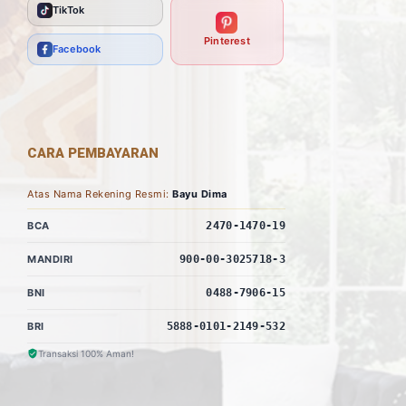
TikTok
Pinterest
Facebook
CARA PEMBAYARAN
Atas Nama Rekening Resmi:
Bayu Dima
BCA
2470-1470-19
MANDIRI
900-00-3025718-3
BNI
0488-7906-15
BRI
5888-0101-2149-532
Transaksi 100% Aman!