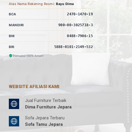
Atas Nama Rekening Resmi:
Bayu Dima
BCA
2470-1470-19
MANDIRI
900-00-3025718-3
BNI
0488-7906-15
BRI
5888-0101-2149-532
Transaksi 100% Aman!
WEBSITE AFILIASI KAMI
Jual Furniture Terbaik
Dima Furniture Jepara
Sofa Jepara Terbaru
Sofa Tamu Jepara