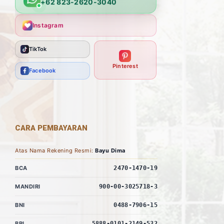
+62 823-2620-3040
Instagram
TikTok
Pinterest
Facebook
CARA PEMBAYARAN
Atas Nama Rekening Resmi:
Bayu Dima
BCA
2470-1470-19
MANDIRI
900-00-3025718-3
BNI
0488-7906-15
BRI
5888-0101-2149-532