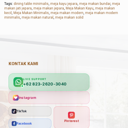
Tags:
dining table minimalis
,
meja kayu jepara
,
meja makan bundar
,
meja
makan jati jepara
,
meja makan jepara
,
Meja Makan Kayu
,
meja makan
kecil
,
Meja Makan Minimalis
,
meja makan modern
,
meja makan modern
minimalis
,
meja makan natural
,
meja makan solid
KONTAK KAMI
LIVE SUPPORT
+62 823-2620-3040
Instagram
TikTok
Pinterest
Facebook