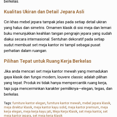
berkelas.
Kualitas Ukiran dan Detail Jepara Asli
Ciri khas mebel jepara tampak jelas pada setiap detail ukiran
yang halus dan simetris. Ornamen klasik di sisi meja dan lemari
buku menunjukkan keahlian tangan pengrajin jepara yang sudah
diakui secara internasional. Sentuhan dekoratif pada setiap
sudut membuat set meja kantor ini tampil sebagai pusat
perhatian dalam ruangan.
Pilihan Tepat untuk Ruang Kerja Berkelas
Jika anda mencari set meja kantor mewah yang memadukan
gaya klasik dan fungsi modern, louvere classic adalah pilihan
yang tepat. Produk ini tidak hanya mempercantik ruang kerja,
tapi juga mencerminkan karakter pemiliknya—elegan, tegas, dan
berkelas.
Tags:
furniture kantor elegan
,
furniture kantor mewah
,
mebel jepara klasik
,
meja direktur klasik
,
meja kantor kayu solid
,
meja kantor premium
,
meja
kerja elegan
,
meja kerja kayu jati
,
Meja Kerja Klasik
,
set meja kantor
,
set
meja kantor jepara
,
set meja kerja klasik