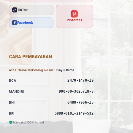
TikTok
Pinterest
Facebook
CARA PEMBAYARAN
Atas Nama Rekening Resmi:
Bayu Dima
BCA
2470-1470-19
MANDIRI
900-00-3025718-3
BNI
0488-7906-15
BRI
5888-0101-2149-532
Transaksi 100% Aman!