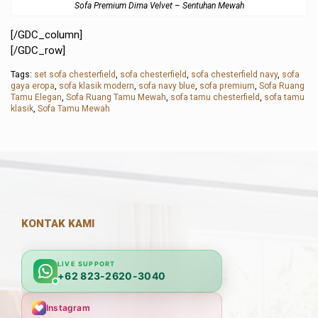
Sofa Premium Dima Velvet – Sentuhan Mewah
[/GDC_column]
[/GDC_row]
Tags:
set sofa chesterfield
,
sofa chesterfield
,
sofa chesterfield navy
,
sofa
gaya eropa
,
sofa klasik modern
,
sofa navy blue
,
sofa premium
,
Sofa Ruang
Tamu Elegan
,
Sofa Ruang Tamu Mewah
,
sofa tamu chesterfield
,
sofa tamu
klasik
,
Sofa Tamu Mewah
KONTAK KAMI
LIVE SUPPORT
+62 823-2620-3040
Instagram