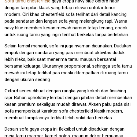
Sofa tamu chesterfield
gaya eropa navy blue oxford hadir
dengan tampilan klasik yang tetap relevan untuk interior
modern. Ciri khas chesterfield sofa terlihat dari detail kancing
pada sandaran dan lengan sofa yang melengkung rapi. Warna
navy blue memberi kesan mewah namun tetap tenang, cocok
untuk ruang tamu yang ingin terlihat berkelas tanpa berlebihan.
Selain tampil menarik, sofa ini juga nyaman digunakan. Dudukan
empuk dengan sandaran yang pas membuat aktivitas duduk
lebih rileks, baik saat menerima tamu maupun bersantai
bersama keluarga. Ukurannya proporsional, sehingga sofa tamu
mewah ini tetap terlihat pas meski ditempatkan di ruang tamu
dengan ukuran sedang.
Oxford series dibuat dengan rangka yang kokoh dan finishing
rapi. Bahan upholstery lembut dengan jahitan detail memberikan
kesan premium sekaligus mudah dirawat. Aksen paku pada sisi
sofa memperkuat karakter sofa chesterfield klasik modern,
membuat tampilannya terlihat lebih solid dan berkelas.
Desain sofa gaya eropa ini fleksibel untuk dipadukan dengan
meja tamu marmer, karpet polos, maupun dekor bernuansa