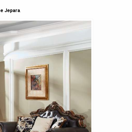
re Jepara
.