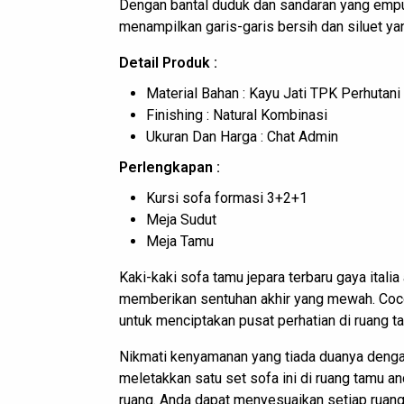
Dengan bantal duduk dan sandaran yang emp
menampilkan garis-garis bersih dan siluet y
Detail Produk :
Material Bahan : Kayu Jati TPK Perhutani
Finishing : Natural Kombinasi
Ukuran Dan Harga : Chat Admin
Perlengkapan :
Kursi sofa formasi 3+2+1
Meja Sudut
Meja Tamu
Kaki-kaki sofa tamu jepara terbaru gaya itali
memberikan sentuhan akhir yang mewah. Cocok
untuk menciptakan pusat perhatian di ruang t
Nikmati kenyamanan yang tiada duanya deng
meletakkan satu set sofa ini di ruang tamu a
ruang. Anda dapat menyesuaikan setiap ruang