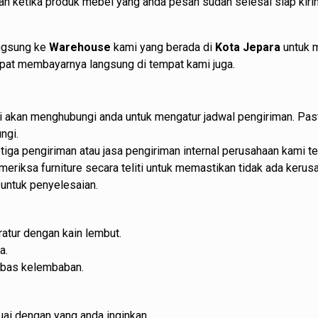
n ketika produk mebel yang anda pesan sudah selesai siap kiri
angsung ke
Warehouse
kami yang berada di
Kota Jepara
untuk 
dapat membayarnya langsung di tempat kami juga.
ami akan menghubungi anda untuk mengatur jadwal pengiriman. Pa
ngi.
etiga pengiriman atau jasa pengiriman internal perusahaan kami
eriksa furniture secara teliti untuk memastikan tidak ada kerusa
untuk penyelesaian.
atur dengan kain lembut.
a.
ebas kelembaban.
ai dengan yang anda inginkan.