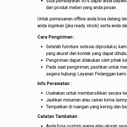
Sisa pembayaran 50% dapat anda bayarka
dari produk mebel yang anda pesan.
Untuk pemesanan offline anda bisa datang l
anda inginkan (jika ready stock) serta anda 
Cara Pengiriman :
Setelah furniture selesai diproduksi, k
yang akurat dan kontak yang dapat dihubu
Pengiriman dapat dilakukan oleh pihak k
Pada saat pengiriman, pastikan untuk mem
segera hubungi Layanan Pelanggan kami 
Info Perawatan :
Usahakan untuk membersihkan secara ter
Jauhkan minuman atau cairan kimia lainny
Tempatkan di ruangan yang kering dan b
Catatan Tambahan :
Anda bisa custom warna atau ukuran sesu