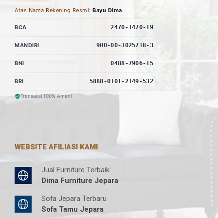
Atas Nama Rekening Resmi:
Bayu Dima
BCA
2470-1470-19
MANDIRI
900-00-3025718-3
BNI
0488-7906-15
BRI
5888-0101-2149-532
Transaksi 100% Aman!
WEBSITE AFILIASI KAMI
Jual Furniture Terbaik
Dima Furniture Jepara
Sofa Jepara Terbaru
Sofa Tamu Jepara