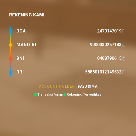
REKENING KAMI
BCA
2470147019
MANDIRI
9000030257183
BNI
0488790615
BRI
588801012149532
ACCOUNT HOLDER -
BAYU DIMA
Transaksi Aman
Rekening Terverifikasi