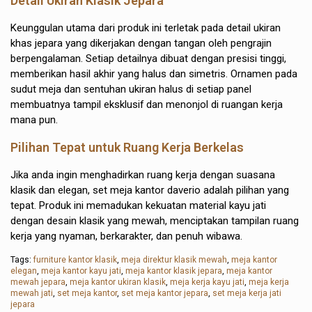
Detail Ukiran Klasik Jepara
Keunggulan utama dari produk ini terletak pada detail ukiran
khas jepara yang dikerjakan dengan tangan oleh pengrajin
berpengalaman. Setiap detailnya dibuat dengan presisi tinggi,
memberikan hasil akhir yang halus dan simetris. Ornamen pada
sudut meja dan sentuhan ukiran halus di setiap panel
membuatnya tampil eksklusif dan menonjol di ruangan kerja
mana pun.
Pilihan Tepat untuk Ruang Kerja Berkelas
Jika anda ingin menghadirkan ruang kerja dengan suasana
klasik dan elegan, set meja kantor daverio adalah pilihan yang
tepat. Produk ini memadukan kekuatan material kayu jati
dengan desain klasik yang mewah, menciptakan tampilan ruang
kerja yang nyaman, berkarakter, dan penuh wibawa.
Tags:
furniture kantor klasik
,
meja direktur klasik mewah
,
meja kantor
elegan
,
meja kantor kayu jati
,
meja kantor klasik jepara
,
meja kantor
mewah jepara
,
meja kantor ukiran klasik
,
meja kerja kayu jati
,
meja kerja
mewah jati
,
set meja kantor
,
set meja kantor jepara
,
set meja kerja jati
jepara